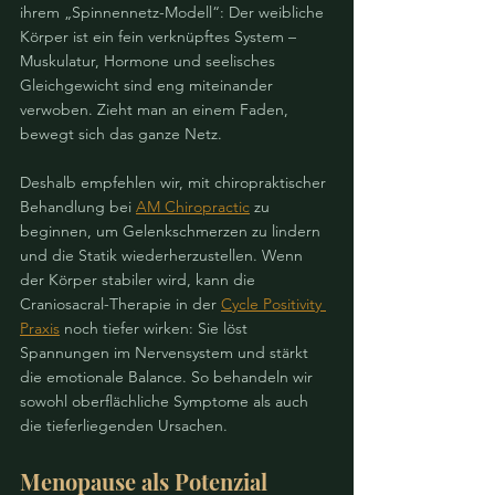
ihrem „Spinnennetz-Modell“: Der weibliche 
Körper ist ein fein verknüpftes System – 
Muskulatur, Hormone und seelisches 
Gleichgewicht sind eng miteinander 
verwoben. Zieht man an einem Faden, 
bewegt sich das ganze Netz.
Deshalb empfehlen wir, mit chiropraktischer 
Behandlung bei 
AM Chiropractic
 zu 
beginnen, um Gelenkschmerzen zu lindern 
und die Statik wiederherzustellen. Wenn 
der Körper stabiler wird, kann die 
Craniosacral-Therapie in der 
Cycle Positivity 
Praxis
 noch tiefer wirken: Sie löst 
Spannungen im Nervensystem und stärkt 
die emotionale Balance. So behandeln wir 
sowohl oberflächliche Symptome als auch 
die tieferliegenden Ursachen.
Menopause als Potenzial