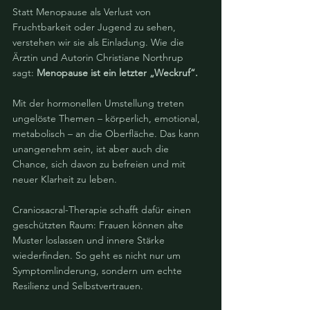
Statt Menopause als Verlust von 
Fruchtbarkeit oder Jugend zu sehen, 
verstehen wir sie als Einladung. Wie die 
Ärztin und Autorin Christiane Northrup 
sagt: 
Menopause ist ein letzter „Weckruf“.
Mit der hormonellen Umstellung treten 
ungelöste Themen – körperlich, emotional, 
metabolisch – an die Oberfläche. Das kann 
unangenehm sein, ist aber auch die 
Chance, sich davon zu befreien und mit 
neuer Klarheit zu leben.
Craniosacral-Therapie schafft dafür einen 
geschützten Raum: Frauen können alte 
Muster loslassen und innere Stärke 
wiederfinden. So geht es nicht nur um 
Symptomlinderung, sondern um echte 
Resilienz und Selbstvertrauen.