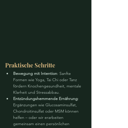
Praktische Schritte
Bewegung mit Intention
: Sanfte 
Formen wie Yoga, Tai Chi oder Tanz 
fördern Knochengesundheit, mentale 
Klarheit und Stressabbau.
Entzündungshemmende Ernährung
: 
Ergänzungen wie Glucosaminsulfat, 
Chondroitinsulfat oder MSM können 
helfen – oder wir erarbeiten 
gemeinsam einen persönlichen 