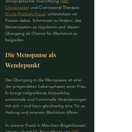
chiropraktischer Ausrichtung 
(AM 
Chiropractic)
 und Craniosacral-Therapie 
(
Cycle Positivity Praxis)
 unterstützen wir 
Frauen dabei, Schmerzen zu lindern, das 
Nervensystem zu regulieren und diesen 
Übergang als Chance für Wachstum zu 
begreifen.
Die Menopause als 
Wendepunkt
Der Übergang in die Menopause ist eine 
der prägendsten Lebensphasen einer Frau. 
Er bringt tiefgreifende körperliche, 
emotionale und hormonelle Veränderungen 
mit sich – und kann gleichzeitig eine Tür zu 
Heilung und innerem Wachstum öffnen.
In unserer Praxis in München-Bogenhausen 
arbeite ich mit Dr. Freya Moran von 
AM 