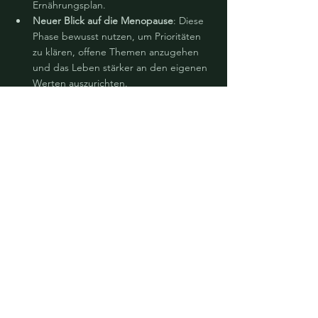
Ernährungsplan.
Neuer Blick auf die Menopause
: Diese 
Phase bewusst nutzen, um Prioritäten 
zu klären, offene Themen anzugehen 
und das Leben stärker an den eigenen 
Werten auszurichten.
Das Narrativ ändern
Menopause bedeutet nicht Abbau – 
sondern Neujustierung. Es ist eine 
Gelegenheit, neue Stärke und Weisheit zu 
entwickeln, wenn Körper, Geist und 
Möglichkeiten in Einklang kommen.
In unserer Arbeit beginnen wir mit dem 
Körper – über Chiropraktik – und erweitern 
die Reise hin zu emotionalem und mentalem 
Wohlbefinden mit Craniosacral-Therapie. 
Dieser ganzheitliche Weg unterstützt 
Frauen dabei, die Herausforderungen der 