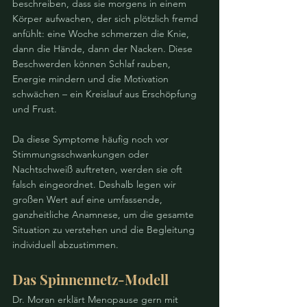
beschreiben, dass sie morgens in einem 
Körper aufwachen, der sich plötzlich fremd 
anfühlt: eine Woche schmerzen die Knie, 
dann die Hände, dann der Nacken. Diese 
Beschwerden können Schlaf rauben, 
Energie mindern und die Motivation 
schwächen – ein Kreislauf aus Erschöpfung 
und Frust.
Da diese Symptome häufig noch vor 
Stimmungsschwankungen oder 
Nachtschweiß auftreten, werden sie oft 
falsch eingeordnet. Deshalb legen wir 
großen Wert auf eine umfassende, 
ganzheitliche Anamnese, um die gesamte 
Situation zu verstehen und die Begleitung 
individuell abzustimmen.
Das Spinnennetz-Modell
Dr. Moran erklärt Menopause gern mit 