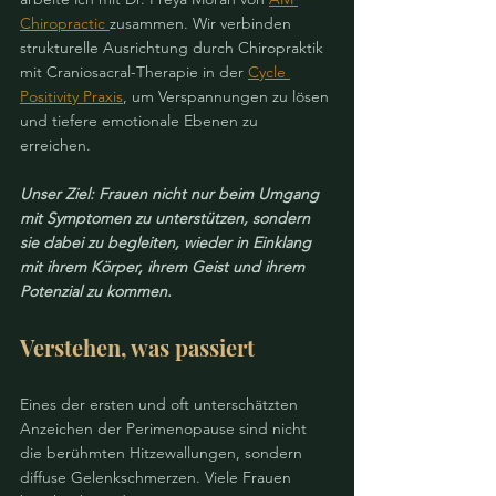
Chiropractic 
zusammen. Wir verbinden 
strukturelle Ausrichtung durch Chiropraktik 
mit Craniosacral-Therapie in der 
Cycle 
Positivity Praxis
, um Verspannungen zu lösen 
und tiefere emotionale Ebenen zu 
erreichen. 
Unser Ziel: Frauen nicht nur beim Umgang 
mit Symptomen zu unterstützen, sondern 
sie dabei zu begleiten, wieder in Einklang 
mit ihrem Körper, ihrem Geist und ihrem 
Potenzial zu kommen.
Verstehen, was passiert
Eines der ersten und oft unterschätzten 
Anzeichen der Perimenopause sind nicht 
die berühmten Hitzewallungen, sondern 
diffuse Gelenkschmerzen. Viele Frauen 