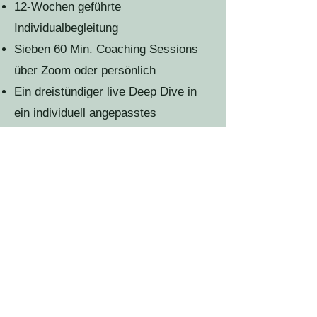
12-Wochen geführte
Individualbegleitung
Sieben 60 Min. Coaching Sessions
über Zoom oder persönlich
Ein dreistündiger live Deep Dive in
ein individuell angepasstes
Schwerpunktthema
Kontinuierliche Begleitung via
Whatsapp/Signal
BONUS:
Ergänzende Unterlagen und
Ressourcen, um Deinen Prozess zu
stärken
Hast Du Lust mit mir zu arbeiten?